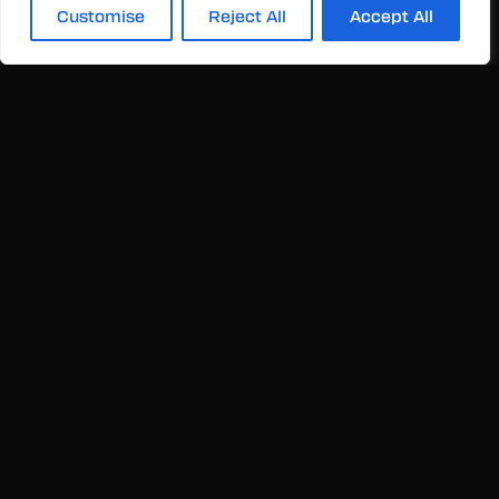
Zdobądź wejściówkę i pojaw się na finałach Rift Legends
Customise
Reject All
Accept All
Spring 2026 w warszawskim Multikinie Złote Tarasy, już
30 i 31 maja.
Bądź świadkiem meczów o najwyższą stawkę i
doświadcz narodzin nowego Mistrza Polski. Kup bilety
już teraz - taniej z kodami rabatowymi, które znajdziesz
na mediach społecznościowych organizacji. Każdy
zakup z kodem wspiera wybraną drużynę.