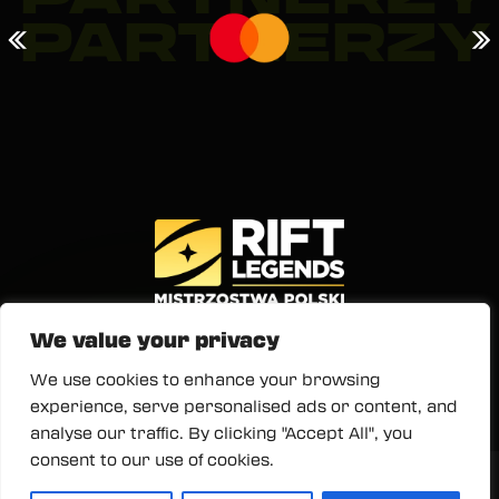
PARTNERZY
«
»
We value your privacy
We use cookies to enhance your browsing
WARSZAWA 30/31.05.2026
experience, serve personalised ads or content, and
KUP TERAZ!
analyse our traffic. By clicking "Accept All", you
consent to our use of cookies.
Przeżyj niezapomniane esportowe emocje na żywo.